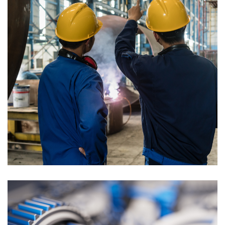
Trang thiết bị bảo hộ lao động
BẢO HỘ LAO ĐỘNG