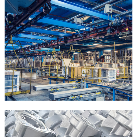
Ngũ kim gia dụng công nghiệp: thiết bị xây
dựng, khớp nối, ống dẫn
NHÀ MÁY THÔNG MINH