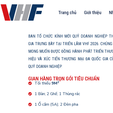
Trang chủ
Giới thiệu
Nh
BAN TỔ CHỨC KÍNH MỜI QUÝ DOANH NGHIỆP T
GIA TRƯNG BÀY TẠI TRIỂN LÃM VHF 2026. CHÚNG
MONG MUỐN ĐƯỢC ĐỒNG HÀNH PHÁT TRIỂN THƯ
HIỆU VÀ XÚC TIẾN THƯƠNG MẠI ĐA QUỐC GIA C
QUÝ DOANH NGHIỆP.
GIAN HÀNG TRỌN GÓI TIÊU CHUẨN
2
Tối thiểu
9M
1 Bàn; 2 Ghế; 1 Thùng rác
1 Ổ cắm (5A); 2 Đèn pha