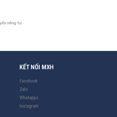
yền riêng tư.
KẾT NỐI MXH
Facebook
Zalo
Whatapps
Instagram