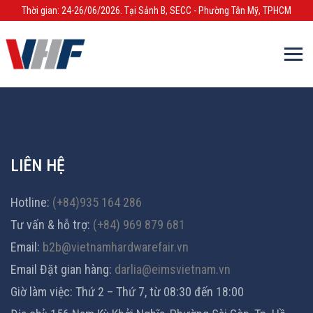
Thời gian: 24-26/06/2026. Tại Sảnh B, SECC - Phường Tân Mỹ, TPHCM
LIÊN HỆ
Hotline:
(+84)935 164 286
Tư vấn & hỗ trợ:
(+84) 969 879 681
Email:
b2b@vietnamhardwarefair.vn
Email Đặt gian hàng:
darlia@eimsvietnam.vn
Giờ làm việc: Thứ 2 – Thứ 7, từ 08:30 đến 18:00