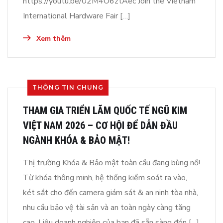
https://youtu.be/02M4O6ztAec Join the Vietnam
International Hardware Fair […]
Xem thêm
THÔNG TIN CHUNG
THAM GIA TRIỂN LÃM QUỐC TẾ NGŨ KIM
VIỆT NAM 2026 – CƠ HỘI ĐỂ DẪN ĐẦU
NGÀNH KHÓA & BẢO MẬT!
Thị trường Khóa & Bảo mật toàn cầu đang bùng nổ!
Từ khóa thông minh, hệ thống kiểm soát ra vào,
két sắt cho đến camera giám sát & an ninh tòa nhà,
nhu cầu bảo vệ tài sản và an toàn ngày càng tăng
cao. Liệu doanh nghiệp của bạn đã sẵn sàng đón […]