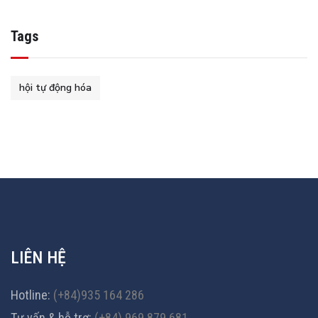
Tags
hội tự động hóa
LIÊN HỆ
Hotline:
(+84)935 164 286
Tư vấn & hỗ trợ:
(+84) 969 879 681