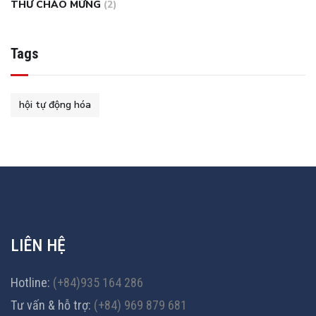
THƯ CHÀO MỪNG
(2)
Tags
hội tự động hóa
LIÊN HỆ
Hotline:
(+84)935 164 286
Tư vấn & hỗ trợ:
(+84) 969 879 681