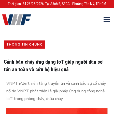
Thời gian: 24-26/06/2026. Tại Sảnh B, SECC - Phường Tân Mỹ, TPHCM
THÔNG TIN CHUNG
Cảnh báo cháy ứng dụng IoT giúp người dân sơ
tán an toàn và cứu hộ hiệu quả
VNPT iAlert, nền tảng truyền tin và cảnh báo sự cố cháy
nổ do VNPT phát triển là giải pháp ứng dụng công nghệ
IoT trong phòng cháy, chữa cháy.